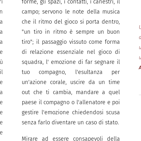
ri
forme, gli spazi, i contatti, i canestri, il
n
campo; servono le note della musica
a
che il ritmo del gioco si porta dentro,
a
"un tiro in ritmo è sempre un buon
a
tiro"; il passaggio vissuto come forma
u
re
di relazione essenziale nel gioco di
ù
squadra, l' emozione di far segnare il
il
tuo compagno, l'esultanza per
e
un'azione corale, uscire da un time
a
out che ti cambia, mandare a quel
e
paese il compagno o l'allenatore e poi
se
gestire l'emozione chiedendosi scusa
te
senza farlo diventare un caso di stato.
ce
Mirare ad essere consapevoli della