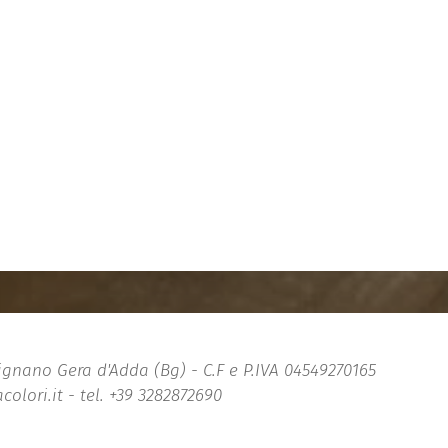
rignano Gera d'Adda (Bg) - C.F e P.IVA 04549270165
ori.it - tel. +39 3282872690