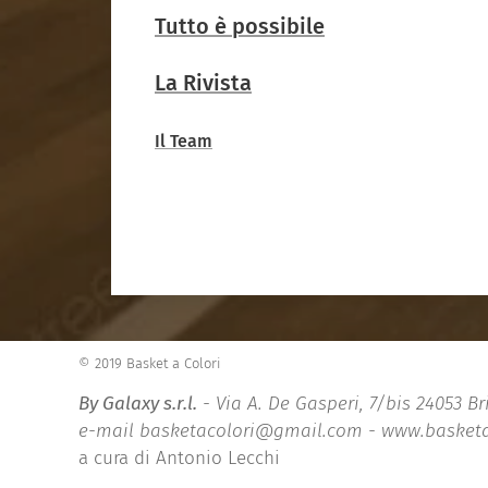
Tutto è possibile
La Rivista
Il Team
© 2019 Basket a Colori
By Galaxy s.r.l.
- Via A. De Gasperi, 7/bis 24053 B
e-mail basketacolori@gmail.com - www.basketacol
a cura di Antonio Lecchi