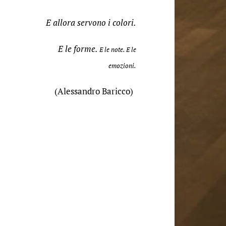
E allora servono i colo
ri.
E le forme.
E le note.
E le
emozioni.
(Alessandro Baricco)