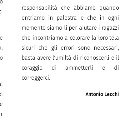
to
responsabilità che abbiamo quando
ci
entriamo in palestra e che in ogni
momento siamo li per aiutare i ragazzi
e
che incontriamo a colorare la loro tela
,
sicuri che gli errori sono necessari,
so
basta avere l'umiltà di riconoscerli e il
coraggio di ammetterli e di
correggerci.
l
l
Antonio Lecchi
e
r