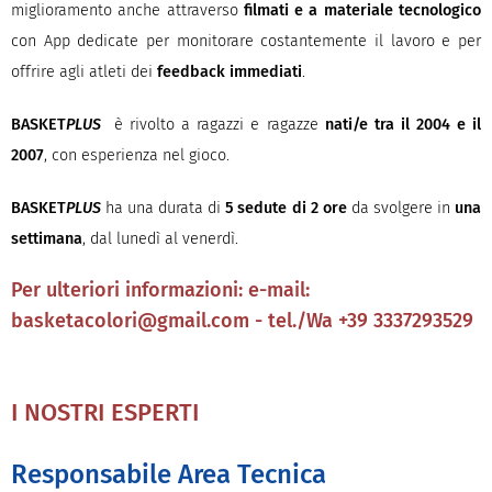
miglioramento anche attraverso
filmati e a materiale tecnologico
con App dedicate per monitorare costantemente il lavoro e per
offrire agli atleti dei
feedback immediati
.
BASKET
PLUS
è rivolto a ragazzi e ragazze
nati/e tra il 2004 e il
2007
, con esperienza nel gioco.
BASKET
PLUS
ha una durata di
5 sedute di 2 ore
da svolgere in
una
settimana
, dal lunedì al venerdì.
Per ulteriori informazioni: e-mail:
basketacolori@gmail.com - tel./Wa +39 3337293529
I NOSTRI ESPERTI
Responsabile Area Tecnica