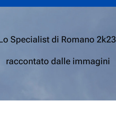
Lo Specialist di Romano 2k2
raccontato dalle immagini