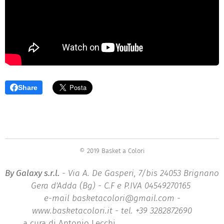
Share
© 2019 Basket a Colori
By Galaxy s.r.l.
- Via A. De Gasperi, 7/bis 24053 Brignano
Gera d'Adda (Bg) - C.F e P.IVA 04549270165
e-mail basketacolori@gmail.com -
www.basketacolori.it - tel. +39 3282872690
a cura di Antonio Lecchi