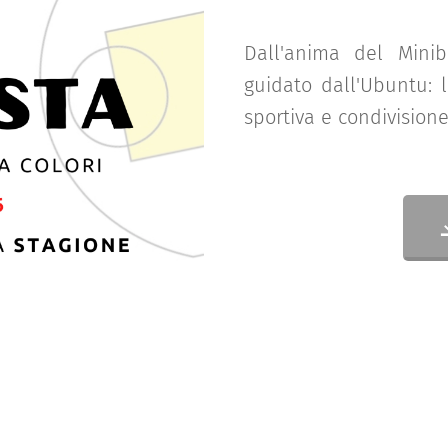
Dall'anima del Minib
guidato dall'Ubuntu: l
sportiva e condivisione