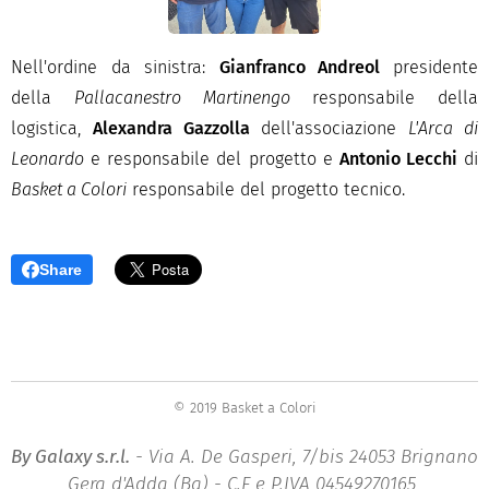
Nell'ordine da sinistra:
Gianfranco Andreol
presidente
della
Pallacanestro Martinengo
responsabile della
logistica,
Alexandra Gazzolla
dell'associazione
L'Arca di
Leonardo
e responsabile del progetto e
Antonio Lecchi
di
Basket a Colori
responsabile del progetto tecnico.
Share
© 2019 Basket a Colori
By Galaxy s.r.l.
- Via A. De Gasperi, 7/bis 24053 Brignano
Gera d'Adda (Bg) - C.F e P.IVA 04549270165