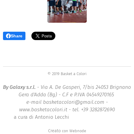
Share
© 2019 Basket a Colori
By Galaxy s.r.l.
- Via A. De Gasperi, 7/bis 24053 Brignano
Gera d'Adda (Bg) - C.F e P.IVA 04549270165
e-mail basketacolori@gmail.com -
www.basketacolori.it - tel. +39 3282872690
a cura di Antonio Lecchi
Creato
con Webnode