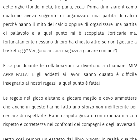
delle righe (fondo, metà, tre punti, ecc..). Prima di iniziare il camp
qualcuno aveva suggerito di organizzare una partita di calcio
perché hanno il mito del calcio oppure di organizzare una partita
di pallavolo e a quel punto mi è scoppiata l'orticaria ma,
fortunatamente nessuno di loro ha chiesto altro se non (giocare a
basket oggi? Vengono ancora i ragazzi a giocare con noi?).
E se poi durante le collaborazioni si divertono a chiamare: MIA!
APRI! PALLA! E gli addetti ai lavori sanno quanto è difficile
insegnarlo ai nostri ragazzi, a quel punto è fatta!
Le regole nel gioco aiutano a giocare meglio e devo ammettere
che anche in questo hanno fatto uno sforzo non indifferente per
cercare di rispettarle. Hanno saputo giocare con irruenza ma con
rispetto e correttezza nei confronti dei compagni e degli avversari.
Detto così sembra un estratto dal libro
"Cuore"
in realtà qualche