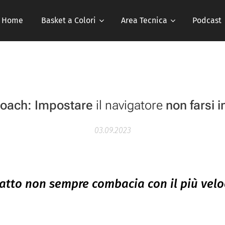
Home
Basket a Colori
Area Tecnica
Podcast
Coach: Impostare
il navigatore
non farsi 
03.09.2023
datto non sempre combacia con il più vel