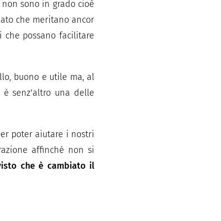
e non sono in grado cioè
nato che meritano ancor
i che possano facilitare
llo, buono e utile ma, al
 è senz'altro una delle
r poter aiutare i nostri
razione affinché non si
 visto che è cambiato il