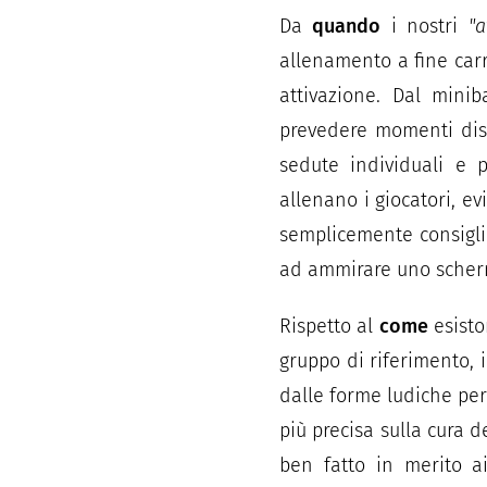
Da
quando
i nostri
"a
allenamento a fine carr
attivazione. Dal minib
prevedere momenti dist
sedute individuali e p
allenano i giocatori, ev
semplicemente consiglia
ad ammirare uno schermo
Rispetto al
come
esisto
gruppo di riferimento, 
dalle forme ludiche per 
più precisa sulla cura d
ben fatto in merito a