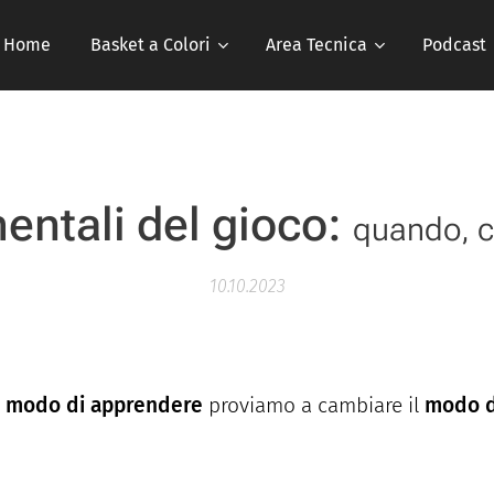
Home
Basket a Colori
Area Tecnica
Podcast
entali del gioco:
quando, 
10.10.2023
l
modo di apprendere
proviamo a cambiare il
modo d