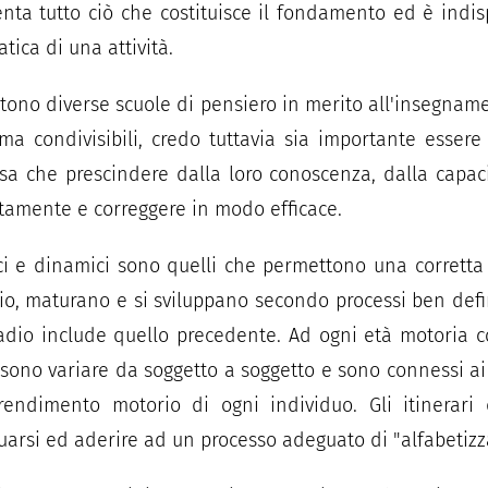
nta tutto ciò che costituisce il fondamento ed è indis
tica di una attività.
stono diverse scuole di pensiero in merito all'insegna
ma condivisibili, credo tuttavia sia importante essere
 che prescindere dalla loro conoscenza, dalla capaci
tamente e correggere in modo efficace.
ici e dinamici sono quelli che permettono una corretta
zio, maturano e si sviluppano secondo processi ben defin
adio include quello precedente. Ad ogni età motoria c
ossono variare da soggetto a soggetto e sono connessi ai
ndimento motorio di ogni individuo. Gli itinerari d
arsi ed aderire ad un processo adeguato di "alfabetizz