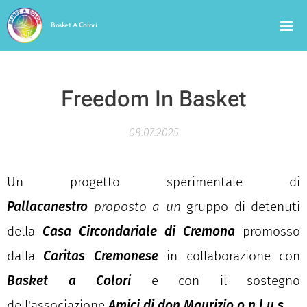
Basket A Colori
Freedom In Basket
08.07.2025
Un progetto sperimentale di
Pallacanestro
proposto a un
gruppo di detenuti
della
Casa Circondariale di Cremona
promosso
dalla
Caritas Cremonese
in collaborazione con
Basket a Colori
e con il sostegno
dell'associazione
Amici di don Maurizio o.n.l.u.s.