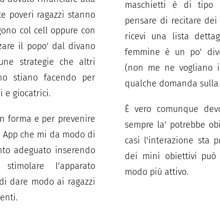
maschietti è di tipo
ste poveri ragazzi stanno
pensare di recitare dei
ggono col cell oppure con
ricevi una lista dettag
lzare il popo' dal divano
femmine è un po' div
ne strategie che altri
(non me ne vogliano i
no stiano facendo per
qualche domanda sulla 
 e giocatrici.
È vero comunque devo
 in forma e per prevenire
sempre la' potrebbe ob
a App che mi da modo di
casi l'interazione sta
nto adeguato inserendo
dei mini obiettivi può
timolare l'apparato
modo più attivo.
indi dare modo ai ragazzi
enti.
Coac