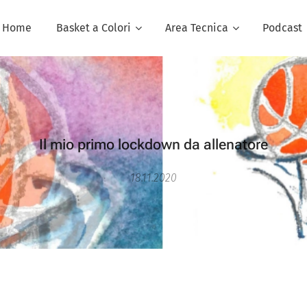
Home
Basket a Colori
Area Tecnica
Podcast
Il mio primo lockdown da allenatore
18.11.2020