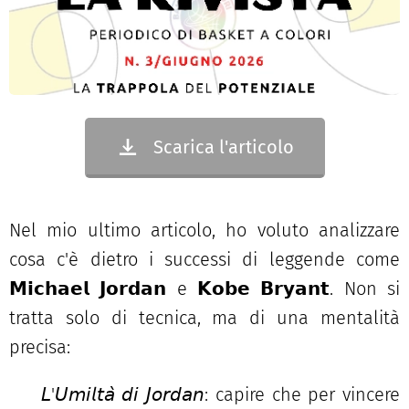
Scarica l'articolo
Nel mio ultimo articolo, ho voluto analizzare
cosa c'è dietro i successi di leggende come
𝗠𝗶𝗰𝗵𝗮𝗲𝗹 𝗝𝗼𝗿𝗱𝗮𝗻 e 𝗞𝗼𝗯𝗲 𝗕𝗿𝘆𝗮𝗻𝘁. Non si
tratta solo di tecnica, ma di una mentalità
precisa:
✅
𝘓'𝘜𝘮𝘪𝘭𝘵𝘢̀ 𝘥𝘪 𝘑𝘰𝘳𝘥𝘢𝘯: capire che per vincere