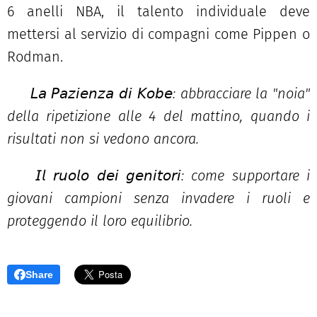
6 anelli NBA, il talento individuale deve
mettersi al servizio di compagni come Pippen o
Rodman.
✅
𝘓𝘢 𝘗𝘢𝘻𝘪𝘦𝘯𝘻𝘢 𝘥𝘪 𝘒𝘰𝘣𝘦: abbracciare la "noia"
della ripetizione alle 4 del mattino, quando i
risultati non si vedono ancora.
✅
𝘐𝘭
𝘳𝘶𝘰𝘭𝘰
𝘥𝘦𝘪
𝘨𝘦𝘯𝘪𝘵𝘰𝘳𝘪: come supportare i
giovani campioni senza invadere i ruoli e
proteggendo il loro equilibrio.
Share