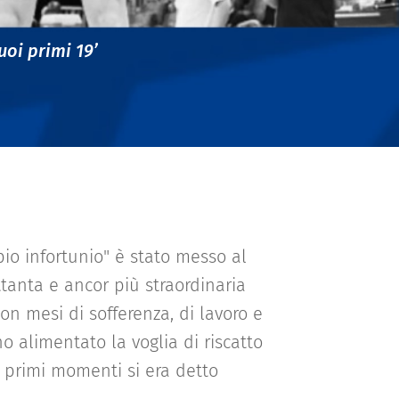
uoi primi 19’
pio infortunio" è stato messo al
tanta e ancor più straordinaria
on mesi di sofferenza, di lavoro e
o alimentato la voglia di riscatto
i primi momenti si era detto