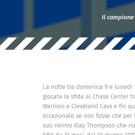
Il campione 
La notte tra domenica 9 e lunedì 
giocata la sfida al Chase Center t
Warriors e Cleveland Cavs e fin qu
eccezionale se non fosse che per l
suo rientro Klay Thompson che no