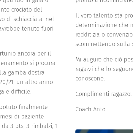
9 quando in gara 6
pronto a ricominciare.
ento crociato del
Il vero talento sta pr
o di schiacciata, nel
determinazione che n
avrebbe tenuto fuori
redditizia o convenzi
scommettendo sulla su
tunio ancora per il
Mi auguro che ciò pos
lenamento si procura
ragazzi che lo seguon
ella gamba destra
conoscono.
020/21, un altro anno
a e difficile.
Complimenti ragazzo!
potuto finalmente
Coach Anto
e mesi di paziente
 da 3 pts, 3 rimbalzi, 1