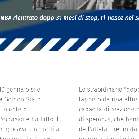
NBA rientrato dopo 31 mesi di stop, ri-nasce nei s
10 gennaio si è
Lo straordinario "dop
ra Golden State
tappeto da una altret
i niente di
capacità di reazione c
'occasione ha fatto il
di speranza, che hann
n giocava una partita
dell'atleta che fin da