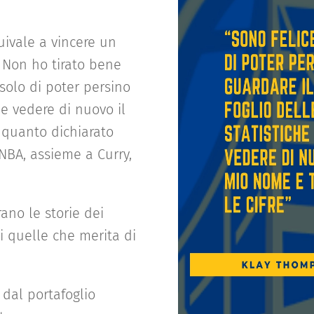
uivale a vincere un
 Non ho tirato bene
solo di poter persino
e e vedere di nuovo il
 quanto dichiarato
 NBA, assieme a Curry,
ano le storie dei
i quelle che merita di
 dal portafoglio