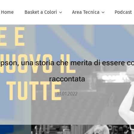
Home
Basket a Colori
Area Tecnica
Podcast
son, una storia che merita di essere c
raccontata
11.01.2022